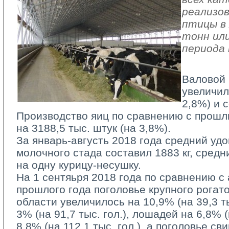
реализов
птицы в 
тонн или
периода 
Валовой 
увеличил
2,8%) и с
Производство яиц по сравнению с прошл
на 3188,5 тыс. штук (на 3,8%).
За январь-августь 2018 года средний удо
молочного стада составил 1883 кг, средн
на одну курицу-несушку.
На 1 сентяьря 2018 года по сравнению с
прошлого года поголовье крупного рогато
области увеличилось на 10,9% (на 39,3 тыс
3% (на 91,7 тыс. гол.), лошадей на 6,8% (н
8,8% (на 112,1 тыс. гол.), а поголовье с