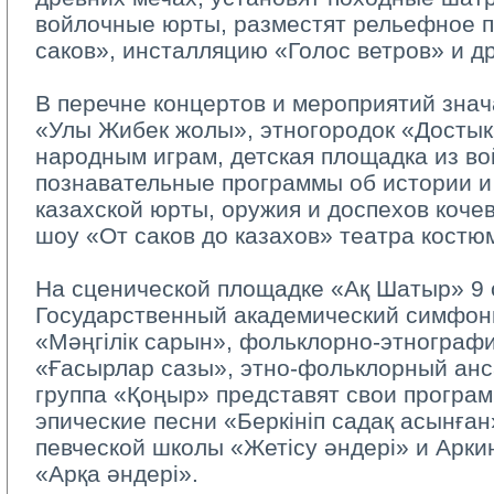
войлочные юрты, разместят рельефное п
саков», инсталляцию «Голос ветров» и др
В перечне концертов и мероприятий знач
«Улы Жибек жолы», этногородок «Достык
народным играм, детская площадка из во
познавательные программы об истории и
казахской юрты, оружия и доспехов коче
шоу «От саков до казахов» театра костю
На сценической площадке «Ақ Шатыр» 9 о
Государственный академический симфон
«Мәңгілік сарын», фольклорно-этнограф
«Ғасырлар сазы», этно-фольклорный анс
группа «Қоңыр» представят свои програ
эпические песни «Беркініп садақ асынға
певческой школы «Жетісу әндері» и Арки
«Арқа әндері».