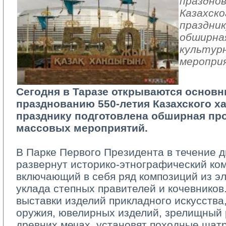
праздно
Казахско
праздни
обширна
культур
меропри
Сегодня в Таразе открываются основн
празднованию 550-летия Казахского ха
празднику подготовлена обширная пр
массовых мероприятий.
В Парке Первого Президента в течение дв
развернут историко-этнографический ком
включающий в себя ряд композиций из э
уклада степных правителей и кочевников
выставки изделий прикладного искусства,
оружия, ювелирных изделий, зрелищный
древних мечах, установят походные шат