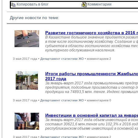
Копировать в блог 
Комментарии 
Другие новости по теме:
Развитие гостиничного хозяйства в 2016 
В Казахстане большое значение придается разви
в том числе гостиничному хозяйству. Создание и
субъектов в области гостиничного хозяйства тес
культурного обслуживания населения.
3 мая 2017 года •
Департамент статистики ЖО
• комментариев 2
Итоги работы промышленности Жамбылск
2017 года
За январь-март 2017 года промышленными предпр
предприятия, подсобные производства и сектор 
продукции на 74893,5 млн. тенге. Индекс промыш
3 мая 2017 года •
Департамент статистики ЖО
• комментариев 0
Инвестиции в основной капитал за январ
За январь-март 2017 года объем инвестиций в осн
составил 30621,6 млн.тенге или 102,3% к 2016 год
республиканском объеме инвестиций в основной к
3 мая 2017 года •
Департамент статистики ЖО
• комментариев 2