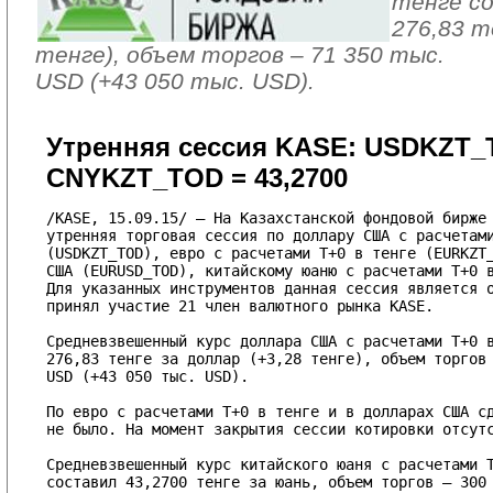
тенге с
276,83 т
тенге), объем торгов – 71 350 тыс.
USD (+43 050 тыс. USD).
Утренняя сессия KASE: USDKZT_TO
CNYKZT_TOD = 43,2700
/KASE, 15.09.15/ – На Казахстанской фондовой бирже 
утренняя торговая сессия по доллару США с расчетами
(USDKZT_TOD), евро с расчетами T+0 в тенге (EURKZT_
США (EURUSD_TOD), китайскому юаню с расчетами T+0 в
Для указанных инструментов данная сессия является о
принял участие 21 член валютного рынка KASE.

Средневзвешенный курс доллара США с расчетами T+0 в
276,83 тенге за доллар (+3,28 тенге), объем торгов 
USD (+43 050 тыс. USD).

По евро с расчетами T+0 в тенге и в долларах США сд
не было. На момент закрытия сессии котировки отсутс
Средневзвешенный курс китайского юаня с расчетами T
составил 43,2700 тенге за юань, объем торгов – 300 