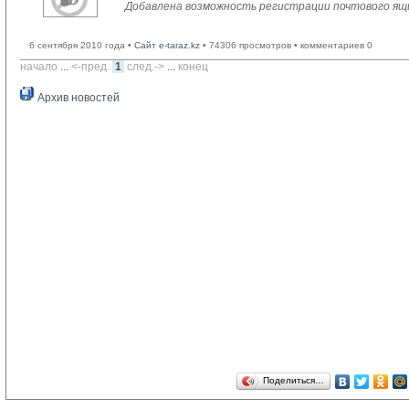
Добавлена возможность регистрации почтового ящ
6 сентября 2010 года •
Сайт e-taraz.kz
• 74306 просмотров • комментариев 0
начало
... 
<-пред.
1
след.->
... 
конец
Архив новостей
Поделиться…