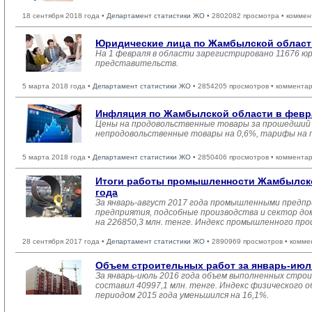
18 сентября 2018 года •
Департамент статистики ЖО
• 2802082 просмотра • коммен
Юридические лица по Жамбылской области
На 1 февраля в области зарегистрировано 11676 юр
представительств.
5 марта 2018 года •
Департамент статистики ЖО
• 2854205 просмотров • комментар
Инфляция по Жамбылской области в февра
Цены на продовольственные товары за прошедший м
непродовольственные товары на 0,6%, тарифы на п
5 марта 2018 года •
Департамент статистики ЖО
• 2850406 просмотров • комментар
Итоги работы промышленности Жамбылской
года
За январь-август 2017 года промышленными предпр
предприятия, подсобные производства и сектор до
на 226850,3 млн. тенге. Индекс промышленного про
28 сентября 2017 года •
Департамент статистики ЖО
• 2890969 просмотров • комме
Объем строительных работ за январь-июл
За январь-июль 2016 года объем выполненных строи
составил 40997,1 млн. тенге. Индекс физического
периодом 2015 года уменьшился на 16,1%.