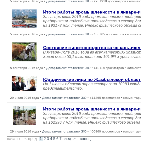
5 сентября 2016 года •
Департамент статистики ЖО
• 2751918 просмотров • коммен
Итоги работы промышленности в январе-и
За январь-июль 2016 года промышленными предпри
предприятия, подсобные производства и сектор до
на 193178 млн. тенге. Индекс физического объема с
5 сентября 2016 года •
Департамент статистики ЖО
• 480705 просмотров • коммент
Состояние животноводства за январь-июль
В январе-июле 2016 года во всех категориях хозяйс
живой массе 53,1 тыс. тонн или 101,9% к уровню эт
5 сентября 2016 года •
Департамент статистики ЖО
• 449118 просмотров • коммент
Юридические лица по Жамбылской области 
На 1 июля в области зарегистрировано 10383 юриди
представительство.
29 июля 2016 года •
Департамент статистики ЖО
• 414265 просмотров • комментар
Итоги работы промышленности в январе-и
За январь-июнь 2016 года промышленными предпри
предприятия, подсобные производства и сектор до
на 162396,7 млн. тенге. Индекс физического объема
29 июля 2016 года •
Департамент статистики ЖО
• 400860 просмотров • комментар
начало
... 
<-пред.
1
2
3
4
5
6
7
след.->
... 
конец