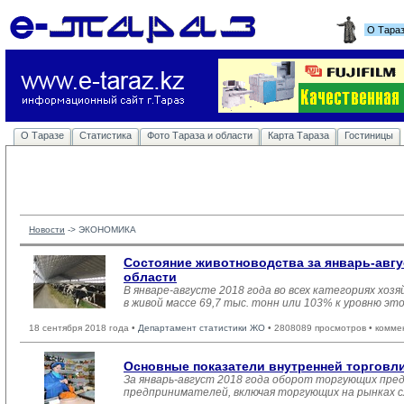
О Тара
О Таразе
Статистика
Фото Тараза и области
Карта Тараза
Гостиницы
Новости
-> 
ЭКОНОМИКА
Состояние животноводства за январь-авгу
области
В январе-августе 2018 года во всех категориях хоз
в живой массе 69,7 тыс. тонн или 103% к уровню эт
18 сентября 2018 года •
Департамент статистики ЖО
• 2808089 просмотров • комме
Основные показатели внутренней торгов
За январь-август 2018 года оборот торгующих пре
предпринимателей, включая торгующих на рынках сл