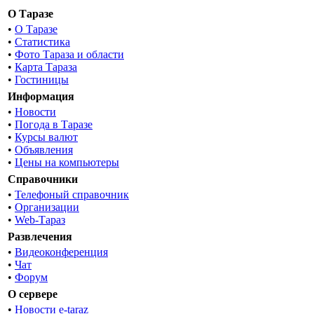
О Таразе
•
О Таразе
•
Статистика
•
Фото Тараза и области
•
Карта Тараза
•
Гостиницы
Информация
•
Новости
•
Погода в Таразе
•
Курсы валют
•
Объявления
•
Цены на компьютеры
Справочники
•
Телефоный справочник
•
Организации
•
Web-Тараз
Развлечения
•
Видеоконференция
•
Чат
•
Форум
О сервере
•
Новости e-taraz