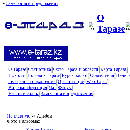
•
Замечания и предложения
О
Таразе
О Таразе
Статистика
Фото Тараза и области
Карта Тараза
Новости
Погода в Таразе
Курсы валют
Объявления
Цены 
Телефоный справочник
Организации
Web-Тараз
Видеоконференция
Чат
Форум
Новости e-taraz
Замечания и предложения
На главную
->
Альбом
Фото в альбомах:
Улицы Тараза
Здания Тараза