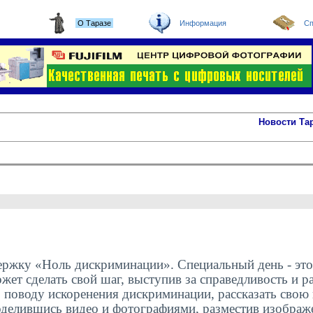
О Таразе
Информация
Сп
Новости Та
держку «Ноль дискриминации». Специальный день - эт
жет сделать свой шаг, выступив за справедливость и р
 поводу искоренения дискриминации, рассказать свою
делившись видео и фотографиями, разместив изображе