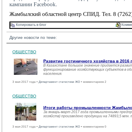
кампании
Facebook
.
Жамбылский областной центр СПИД. Тел. 8 (7262)
Копировать в блог 
Комме
Другие новости по теме:
ОБЩЕСТВО
Развитие гостиничного хозяйства в 2016 
В Казахстане большое значение придается развит
функционирование хозяйствующих субъектов в обл
населения.
3 мая 2017 года •
Департамент статистики ЖО
• комментариев 2
ОБЩЕСТВО
Итоги работы промышленности Жамбылско
За январь-март 2017 года промышленными предпр
хозяйств) произведено продукции на 74893,5 млн.
3 мая 2017 года •
Департамент статистики ЖО
• комментариев 0