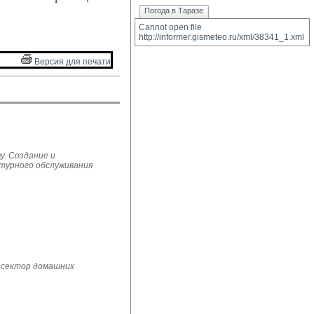
Погода в Таразе
Cannot open file 
http://informer.gismeteo.ru/xml/38341_1.xml
Версия для печати 
у. Создание и
ьтурного обслуживания
 сектор домашних