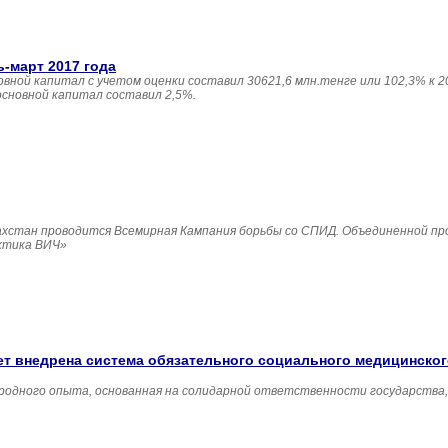
ь-март 2017 года
овной капитал с учетом оценки составил 30621,6 млн.тенге или 102,3% к 20
основной капитал составил 2,5%.
Казахстан проводится Всемирная Кампания борьбы со СПИД. Объединенной п
ктика ВИЧ»
удет внедрена система обязательного социального медицинско
родного опыта, основанная на солидарной ответственности государства