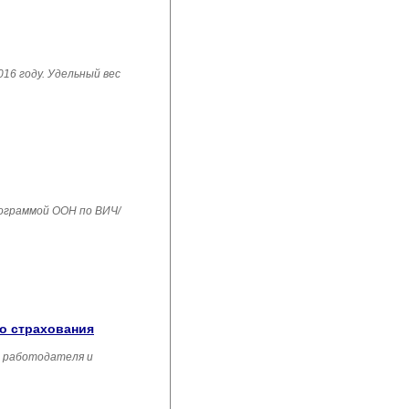
16 году. Удельный вес
рограммой ООН по ВИЧ/
го страхования
, работодателя и