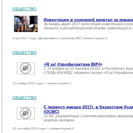
ОБЩЕСТВО
Инвестиции в основной капитал за январ
За январь-март 2017 года объем инвестиций в осн
области в республиканском объеме инвестиций в 
3 мая 2017 года •
Департамент статистики ЖО
• комментариев 2
ОБЩЕСТВО
«Я за! #профилактика ВИЧ»
С 10 ноября по 10 декабря 2016г. в Республике 
СПИДу ЮНЭЙДС объявлен лозунг «Я за! #профила
22 ноября 2016 года •
• комментариев 3
ОБЩЕСТВО
С первого января 2017г. в Казахстане б
(ОСМС)
ОСМС разработана с учетом передового междуна
каждого человека.
12 сентября 2016 года •
• комментариев 0