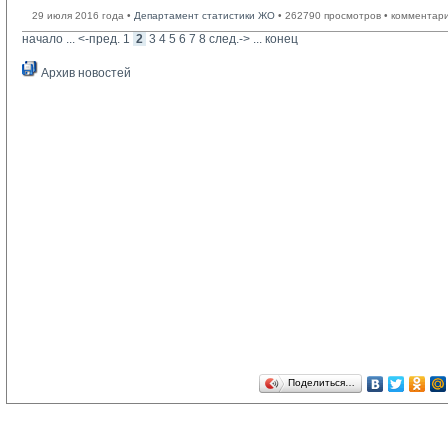
29 июля 2016 года •
Департамент статистики ЖО
• 262790 просмотров • комментар
начало
... 
<-пред.
1
2
3
4
5
6
7
8
след.->
... 
конец
Архив новостей
Поделиться…