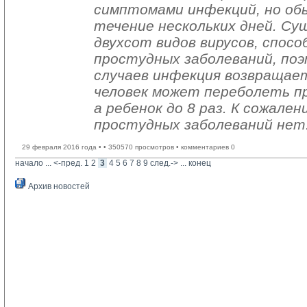
симптомами инфекций, но обы
течение нескольких дней. С
двухсот видов вирусов, спо
простудных заболеваний, по
случаев инфекция возвращает
человек может переболеть про
а ребенок до 8 раз. К сожале
простудных заболеваний нет
29 февраля 2016 года •
• 350570 просмотров • комментариев 0
начало
... 
<-пред.
1
2
3
4
5
6
7
8
9
след.->
... 
конец
Архив новостей