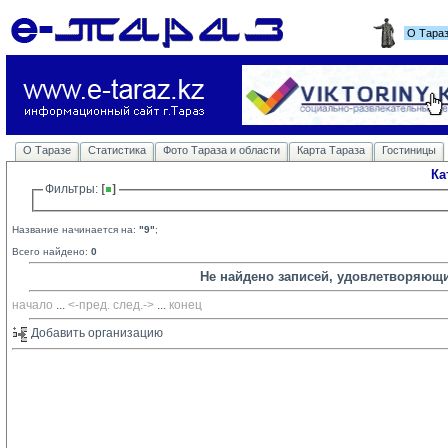
О Тара
О Таразе
Статистика
Фото Тараза и области
Карта Тараза
Гостиницы
Ка
Фильтры: 
Название начинается на:
"9"
;
Всего найдено:
0
Не найдено записей, удовлетворяющ
начало
... 
<-пред.
след.->
... 
конец
Добавить организацию 