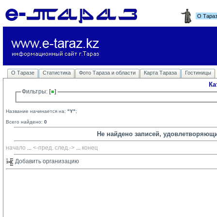
О Тара
О Таразе
Статистика
Фото Тараза и области
Карта Тараза
Гостиницы
Ка
Фильтры: 
Название начинается на:
"Y"
;
Всего найдено:
0
Не найдено записей, удовлетворяющ
начало
... 
<-пред.
след.->
... 
конец
Добавить организацию 