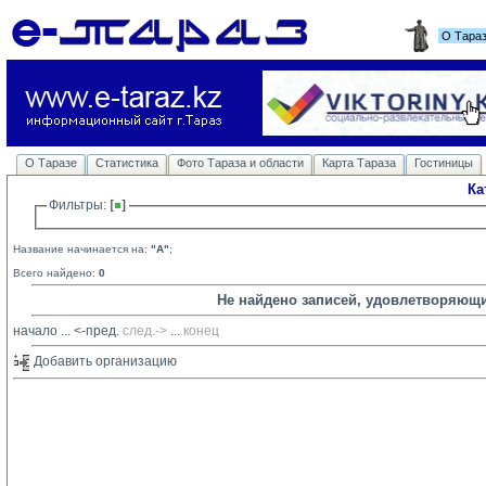
О Тара
О Таразе
Статистика
Фото Тараза и области
Карта Тараза
Гостиницы
Ка
Фильтры: 
Название начинается на:
"A"
;
Всего найдено:
0
Не найдено записей, удовлетворяющ
начало
... 
<-пред.
след.->
... 
конец
Добавить организацию 