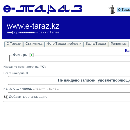
О Тара
О Таразе
Статистика
Фото Тараза и области
Карта Тараза
Гостиницы
Ка
Фильтры: 
Название начинается на:
"K"
;
Всего найдено:
0
Не найдено записей, удовлетворяющ
начало
... 
<-пред.
след.->
... 
конец
Добавить организацию 