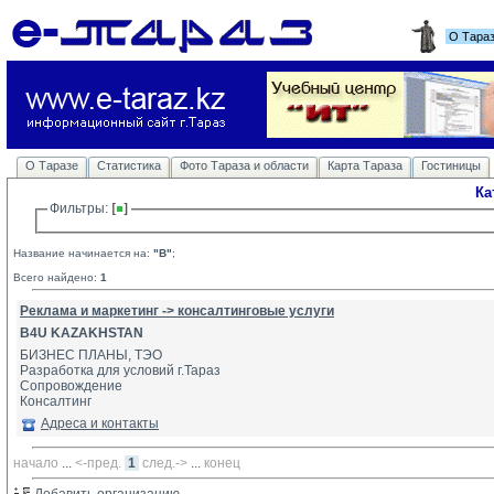
О Тара
О Таразе
Статистика
Фото Тараза и области
Карта Тараза
Гостиницы
Ка
Фильтры: 
Название начинается на:
"B"
;
Всего найдено:
1
Реклама и маркетинг -> консалтинговые услуги
B4U KAZAKHSTAN
БИЗНЕС ПЛАНЫ, ТЭО
Разработка для условий г.Тараз
Сопровождение 
Консалтинг
Адреса и контакты
начало
... 
<-пред.
1
след.->
... 
конец