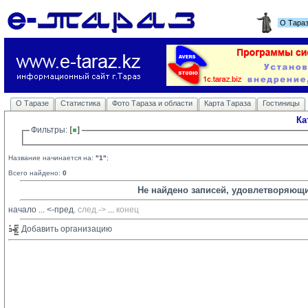
О Тара
О Таразе
Статистика
Фото Тараза и области
Карта Тараза
Гостиницы
Ка
Фильтры: 
Название начинается на:
"1"
;
Всего найдено:
0
Не найдено записей, удовлетворяющ
начало
... 
<-пред.
след.->
... 
конец
Добавить организацию 