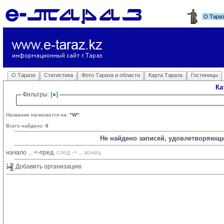
О Тара
О Таразе
Статистика
Фото Тараза и области
Карта Тараза
Гостиницы
Ка
Фильтры: 
Название начинается на:
"W"
;
Всего найдено:
0
Не найдено записей, удовлетворяющ
начало
... 
<-пред.
след.->
... 
конец
Добавить организацию 