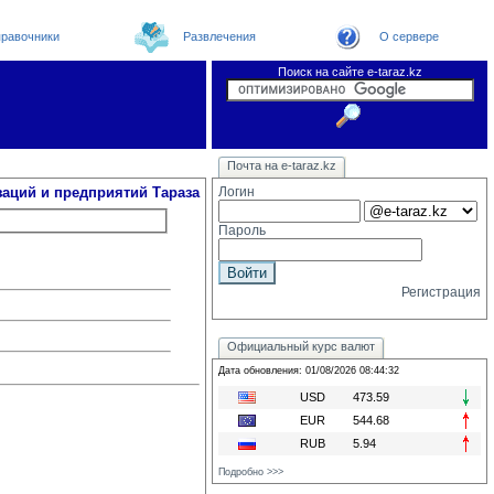
равочники
Развлечения
О сервере
Поиск на сайте e-taraz.kz
Организации
Новости
Телефоный справочник
Видеоконференция
Новости e-taraz
Почта на e-taraz.kz
Погода в Таразе
Замечания и предложения
Чат
Форум
Курсы валют
We
заций и предприятий Тараза
Логин
Пароль
Регистрация
Официальный курс валют
Дата обновления: 01/08/2026 08:44:32
USD
473.59
EUR
544.68
RUB
5.94
Подробно >>>