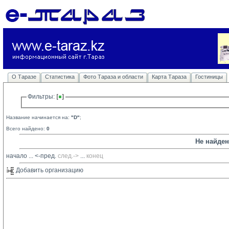
О Таразе
Статистика
Фото Тараза и области
Карта Тараза
Гостиницы
Фильтры: 
Название начинается на:
"D"
;
Всего найдено:
0
Не найде
начало
... 
<-пред.
след.->
... 
конец
Добавить организацию 