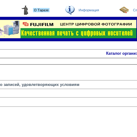
О Таразе
Информация
Сп
Каталог органи
но записей, удовлетворяющих условиям