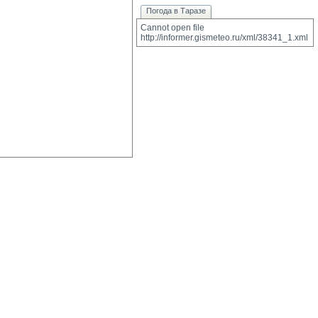
Погода в Таразе
Cannot open file 
http://informer.gismeteo.ru/xml/38341_1.xml