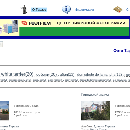
О Таразе
Информация
Сп
ы
Фото Та
white terrier(20)
собаки(20)
абая(13)
,
,
,
don qihote de lamancha(12)
,
пре
,
,
,
,
,
,
rrier(3)
городской акимат(3)
рахимова(3)
драмтеатр(3)
советская(3)
leonardo da vinci rags puma(3)
центральный га
Городской акимат
7 июня 2010 года
7 июня 20
10185
просмотров
12358
про
0
рейтинг 
0
рейтинг 
тники Тараза
Альбом:
Здания Тараза
Тараз
Тема:
Город Тараз