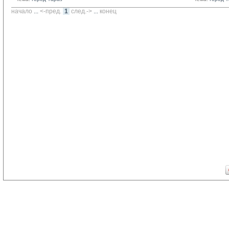
начало
... 
<-пред.
1
след.->
... 
конец