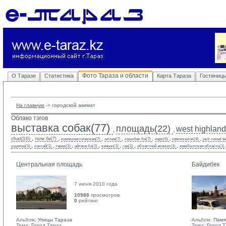
Фото Тараза и области
О Таразе
Статистика
Карта Тараза
Гостиниц
На главную
-> 
городской акимат
Облако тэгов
выставка собак(77)
площадь(22)
west highland 
,
,
,
,
,
,
,
,
,
chat(10)
толе би(7)
коммунистическая(7)
аллея(7)
казыбек би(7)
парк(6)
химпоселок(4)
jack russel te
,
,
,
,
,
,
,
ущелье(1)
коксай(1)
тараз(1)
айтеке би(1)
каньон(1)
гаи(1)
областной акимат(1)
жамбылская область(1)
Центральная площадь
Байдибек
7 июня 2010 года
10988
просмотров
0
рейтинг 
Альбом:
Улицы Тараза
Альбом:
Памя
Тема:
Город Тараз
Тема:
Город 