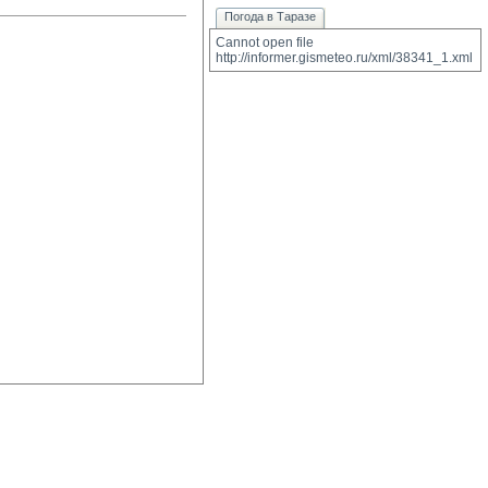
Погода в Таразе
Cannot open file 
http://informer.gismeteo.ru/xml/38341_1.xml