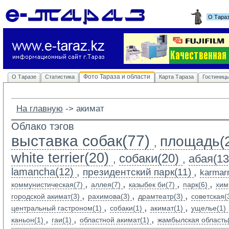
О Тара
Фото Тараза и области
О Таразе
Статистика
Карта Тараза
Гостиниц
На главную
-> 
акимат
Облако тэгов
выставка собак(77)
площадь(
,
white terrier(20)
собаки(20)
абая(13
,
,
lamancha(12)
,
,
президентский парк(11)
karmarn
,
,
,
,
коммунистическая(7)
аллея(7)
казыбек би(7)
парк(6)
хим
,
,
,
городской акимат(3)
рахимова(3)
драмтеатр(3)
советская(
,
,
,
центральный гастроном(1)
собаки(1)
акимат(1)
ущелье(1)
,
,
,
каньон(1)
гаи(1)
областной акимат(1)
жамбылская область