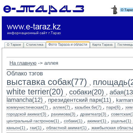
О Тара
Фото Тараза и области
О Таразе
Статистика
Карта Тараза
Гостиниц
На главную
-> 
аллея
Облако тэгов
выставка собак(77)
площадь(
,
white terrier(20)
собаки(20)
абая(13
,
,
lamancha(12)
,
,
президентский парк(11)
karmarn
,
,
,
,
коммунистическая(7)
аллея(7)
казыбек би(7)
парк(6)
хим
,
,
,
городской акимат(3)
рахимова(3)
драмтеатр(3)
советская(
,
,
,
центральный гастроном(1)
собаки(1)
акимат(1)
ущелье(1)
,
,
,
каньон(1)
гаи(1)
областной акимат(1)
жамбылская область