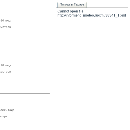
Погода в Таразе
Cannot open file 
http://informer.gismeteo.ru/xml/38341_1.xml
010 года
смотров
010 года
смотров
 2010 года
мотра