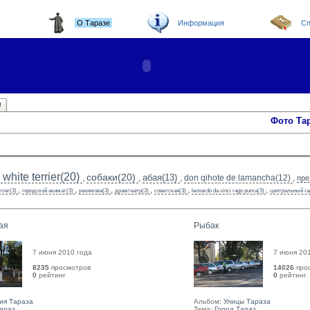
О Таразе
Информация
Сп
ы
Фото Та
white terrier(20)
собаки(20)
абая(13)
,
,
,
don qihote de lamancha(12)
,
пре
,
,
,
,
,
,
rrier(3)
городской акимат(3)
рахимова(3)
драмтеатр(3)
советская(3)
leonardo da vinci rags puma(3)
центральный га
ая
Рыбак
7 июня 2010 года
7 июня 20
8235
просмотров
14026
про
0
рейтинг 
0
рейтинг 
ия Тараза
Альбом:
Улицы Тараза
Тараз
Тема:
Город Тараз