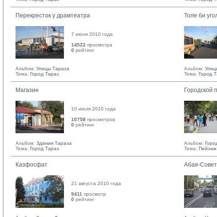
Перекресток у драмтеатра
Толе би уго
7 июня 2010 года
14522
просмотра
0
рейтинг 
Альбом:
Улицы Тараза
Альбом:
Улиц
Тема:
Город Тараз
Тема:
Город 
Магазин
Городской 
10 июля 2010 года
10758
просмотров
0
рейтинг 
Альбом:
Здания Тараза
Альбом:
Горо
Тема:
Город Тараз
Тема:
Пейзаж
Казфосфат
Абая-Совет
21 августа 2010 года
9411
просмотр
0
рейтинг 