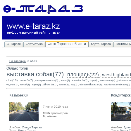
Фото Тараза и области
О Таразе
Статистика
Карта Тараза
Гостиниц
На главную
-> 
абая
Облако тэгов
выставка собак(77)
площадь(22)
west highland 
,
,
,
,
,
,
,
,
,
chat(10)
толе би(7)
коммунистическая(7)
аллея(7)
казыбек би(7)
парк(6)
химпоселок(4)
jack russel te
,
,
,
,
,
,
,
ущелье(1)
коксай(1)
тараз(1)
айтеке би(1)
каньон(1)
гаи(1)
областной акимат(1)
жамбылская область(1)
Казыбек би
Кондитерск
7 июня 2010 года
9555
просмотров
0
рейтинг 
Альбом:
Улицы Тараза
Альбом:
Здан
Тема:
Город Тараз
Тема:
Город 