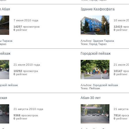
л Абая
Здание Казфосфата
7 июня 2010 года
10 июля 2
14257
просмотров
12415
про
0
рейтинг 
0
рейтинг 
ы Тараза
Альбом:
Здания Тараза
Тараз
Тема:
Город Тараз
пейзаж
Городской пейзаж
21 июля 2010 года
21 июля 2
10292
просмотра
10147
про
0
рейтинг 
0
рейтинг 
дской пейзаж
Альбом:
Городской пейзаж
Тема:
Пейзаж
ская
Абая-30 лет
21 августа 2010 года
21 августа
9368
просмотров
7814
прос
0
рейтинг 
0
рейтинг 