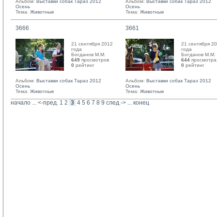
Альбом:
Выставки собак Тараз 2012
Альбом:
Выставки собак Тараз 2012
Осень
Осень
Тема:
Животные
Тема:
Животные
3666
3661
21 сентября 2012
21 сентября 2
года
года
Богданов М.М. 
Богданов М.М. 
649
просмотров
644
просмотра
0
рейтинг 
0
рейтинг 
Альбом:
Выставки собак Тараз 2012
Альбом:
Выставки собак Тараз 2012
Осень
Осень
Тема:
Животные
Тема:
Животные
начало
... 
<-пред.
1
2
3
4
5
6
7
8
9
след.->
... 
конец