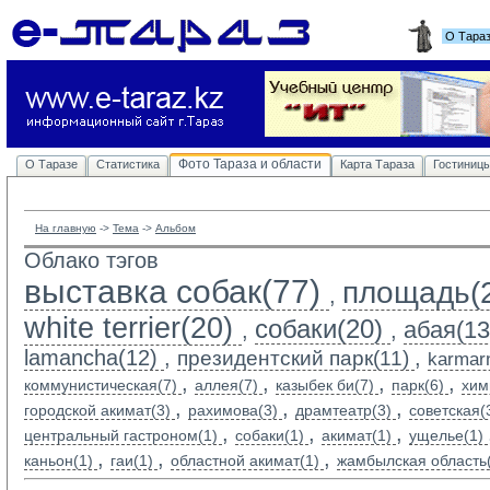
О Тара
Фото Тараза и области
О Таразе
Статистика
Карта Тараза
Гостиниц
На главную
-> 
Тема
-> 
Альбом
Облако тэгов
выставка собак(77)
площадь(
,
white terrier(20)
собаки(20)
абая(13
,
,
lamancha(12)
,
,
президентский парк(11)
karmarn
,
,
,
,
коммунистическая(7)
аллея(7)
казыбек би(7)
парк(6)
хим
,
,
,
городской акимат(3)
рахимова(3)
драмтеатр(3)
советская(
,
,
,
центральный гастроном(1)
собаки(1)
акимат(1)
ущелье(1)
,
,
,
каньон(1)
гаи(1)
областной акимат(1)
жамбылская область