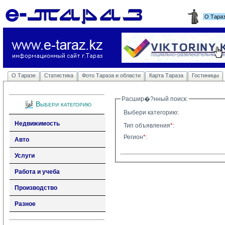
О Тара
О Таразе
Статистика
Фото Тараза и области
Карта Тараза
Гостиницы
Расшир�?нный поиск: 
Выбери категорию
Выбери категорию:
Недвижимость
Тип объявления
*
:
Регион
*
:
Авто
Услуги
Работа и учеба
Производство
Разное