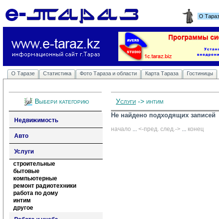
О Тара
О Таразе
Статистика
Фото Тараза и области
Карта Тараза
Гостиницы
Выбери категорию
Услуги
-> интим
Не найдено подходящих записей
Недвижимость
начало
... 
<-пред.
след.->
... 
конец
Авто
Услуги
строительные
бытовые
компьютерные
ремонт радиотехники
работа по дому
интим
другое