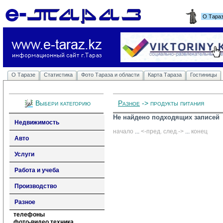
О Тара
О Таразе
Статистика
Фото Тараза и области
Карта Тараза
Гостиницы
Выбери категорию
Разное
-> продукты питания
Не найдено подходящих записей
Недвижимость
начало
... 
<-пред.
след.->
... 
конец
Авто
Услуги
Работа и учеба
Производство
Разное
телефоны
фото-видео техника