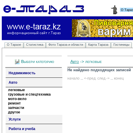
О Тара
О Таразе
Статистика
Фото Тараза и области
Карта Тараза
Гостиницы
Выбери категорию
Авто
-> легковые
Не найдено подходящих записей
Недвижимость
начало
... 
<-пред.
след.->
... 
конец
Авто
легковые
грузовые и спецтехника
мото-вело
ремонт
запчасти
другое
Услуги
Работа и учеба