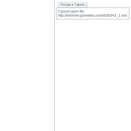
Погода в Таразе
Cannot open file 
http://informer.gismeteo.ru/xml/38341_1.xml