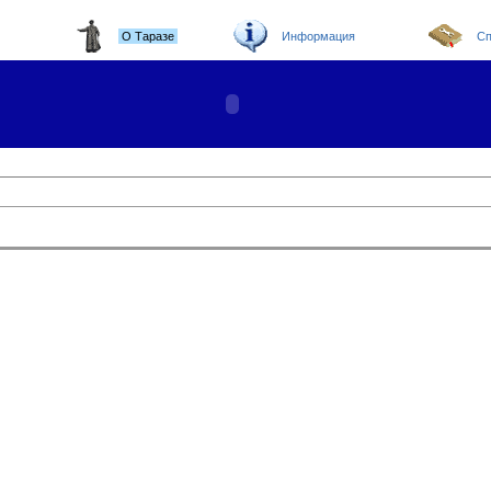
О Таразе
Информация
Сп