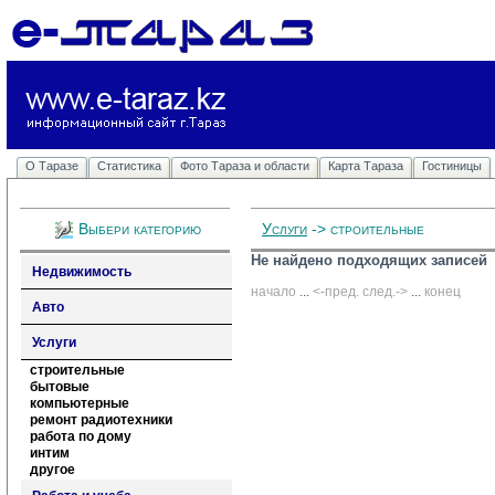
О Таразе
Статистика
Фото Тараза и области
Карта Тараза
Гостиницы
Выбери категорию
Услуги
-> строительные
Не найдено подходящих записей
Недвижимость
начало
... 
<-пред.
след.->
... 
конец
Авто
Услуги
строительные
бытовые
компьютерные
ремонт радиотехники
работа по дому
интим
другое