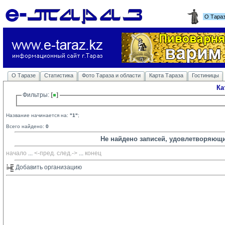
О Тара
О Таразе
Статистика
Фото Тараза и области
Карта Тараза
Гостиницы
Ка
Фильтры: 
Название начинается на:
"1"
;
Всего найдено:
0
Не найдено записей, удовлетворяющ
начало
... 
<-пред.
след.->
... 
конец
Добавить организацию 