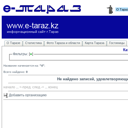
О Тара
О Таразе
Статистика
Фото Тараза и области
Карта Тараза
Гостиницы
Ка
Фильтры: 
Название начинается на:
"4"
;
Всего найдено:
0
Не найдено записей, удовлетворяющ
начало
... 
<-пред.
след.->
... 
конец
Добавить организацию 