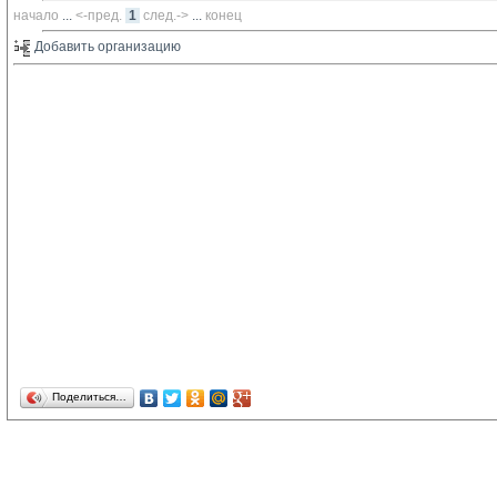
начало
... 
<-пред.
1
след.->
... 
конец
Добавить организацию 
Поделиться…