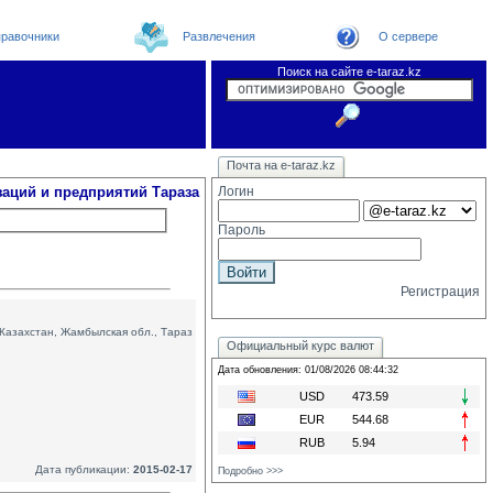
равочники
Развлечения
О сервере
Поиск на сайте e-taraz.kz
Организации
Новости
Телефоный справочник
Видеоконференция
Новости e-taraz
Почта на e-taraz.kz
Погода в Таразе
Замечания и предложения
Чат
Форум
Курсы валют
We
заций и предприятий Тараза
Логин
Пароль
Регистрация
Казахстан, Жамбылская обл., Тараз
Официальный курс валют
Дата обновления: 01/08/2026 08:44:32
USD
473.59
EUR
544.68
RUB
5.94
Дата публикации:
2015-02-17
Подробно >>>