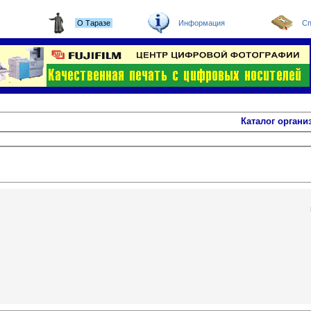
О Таразе
Информация
Сп
Каталог органи