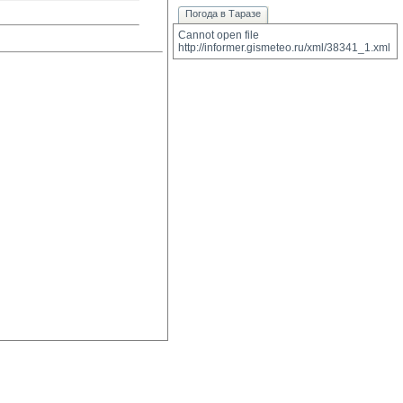
Погода в Таразе
Cannot open file 
http://informer.gismeteo.ru/xml/38341_1.xml