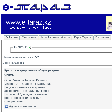
О Таразе
Статистика
Фото Тараза и области
Карта Тараза
Гостиницы
Фильтры: 
Название начинается на:
"V"
;
Всего найдено:
1
Красота и здоровье -> общий раздел
VISION
Офис Vision в Таразе. Каталог
Vision: БАД, браслеты, маски для 
лица и косметика в широком 
ассортименте в наличии. Цены 
Визион БАД: предоставление 
постоянных скидок, акции, 
консультации.
Адреса и контакты