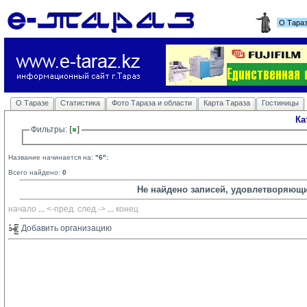
О Тара
О Таразе
Статистика
Фото Тараза и области
Карта Тараза
Гостиницы
Ка
Фильтры: 
Название начинается на:
"6"
;
Всего найдено:
0
Не найдено записей, удовлетворяющ
начало
... 
<-пред.
след.->
... 
конец
Добавить организацию 