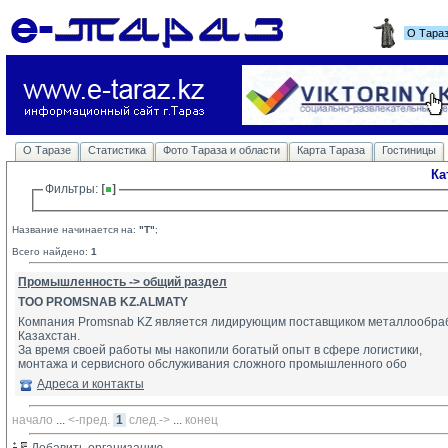
О Тара
О Таразе
Статистика
Фото Тараза и области
Карта Тараза
Гостиницы
Ка
Фильтры: 
Название начинается на:
"T"
;
Всего найдено:
1
Промышленность -> общий раздел
TOO PROMSNAB KZ.ALMATY
Компания Promsnab KZ является лидирующим поставщиком металлообраб
Казахстан.
За время своей работы мы накопили богатый опыт в сфере логистики,
монтажа и сервисного обслуживания сложного промышленного обо
Адреса и контакты
начало
... 
<-пред.
1
след.->
... 
конец