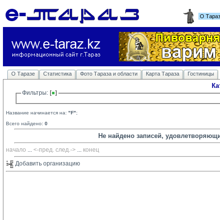
О Тара
О Таразе
Статистика
Фото Тараза и области
Карта Тараза
Гостиницы
Ка
Фильтры: 
Название начинается на:
"F"
;
Всего найдено:
0
Не найдено записей, удовлетворяющ
начало
... 
<-пред.
след.->
... 
конец
Добавить организацию 