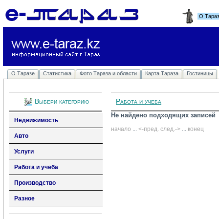
О Тара
О Таразе
Статистика
Фото Тараза и области
Карта Тараза
Гостиницы
Выбери категорию
Работа и учеба
Не найдено подходящих записей
Недвижимость
начало
... 
<-пред.
след.->
... 
конец
Авто
Услуги
Работа и учеба
Производство
Разное