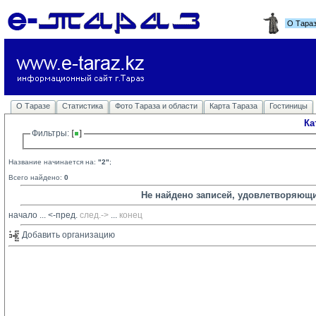
О Тара
О Таразе
Статистика
Фото Тараза и области
Карта Тараза
Гостиницы
Ка
Фильтры: 
Название начинается на:
"2"
;
Всего найдено:
0
Не найдено записей, удовлетворяющ
начало
... 
<-пред.
след.->
... 
конец
Добавить организацию 