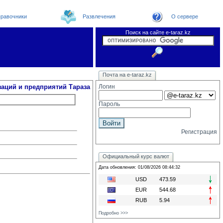
равочники
Развлечения
О сервере
Поиск на сайте e-taraz.kz
Организации
Новости
Телефоный справочник
Видеоконференция
Новости e-taraz
Почта на e-taraz.kz
Погода в Таразе
Замечания и предложения
Чат
Форум
Курсы валют
We
заций и предприятий Тараза
Логин
Пароль
Регистрация
Официальный курс валют
Дата обновления: 01/08/2026 08:44:32
USD
473.59
EUR
544.68
RUB
5.94
Подробно >>>