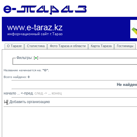
О Таразе
Статистика
Фото Тараза и области
Карта Тараза
Гостиницы
Фильтры: 
Название начинается на:
"G"
;
Всего найдено:
0
Не найде
начало
... 
<-пред.
след.->
... 
конец
Добавить организацию 