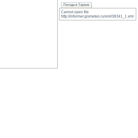
Погода в Таразе
Cannot open file 
http://informer.gismeteo.ru/xml/38341_1.xml