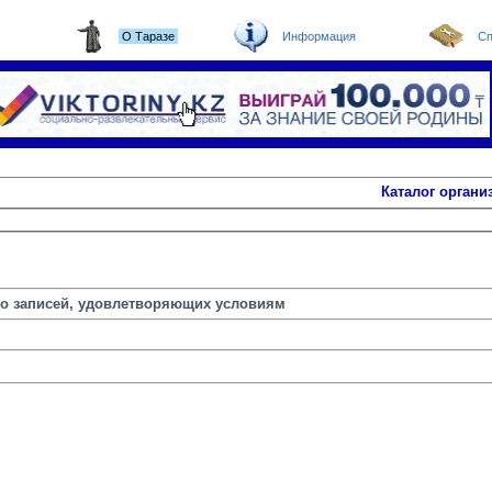
О Таразе
Информация
Сп
Каталог органи
но записей, удовлетворяющих условиям