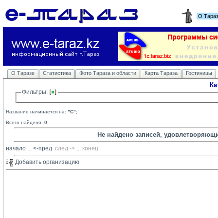
О Тара
О Таразе
Статистика
Фото Тараза и области
Карта Тараза
Гостиницы
Ка
Фильтры: 
Название начинается на:
"C"
;
Всего найдено:
0
Не найдено записей, удовлетворяющ
начало
... 
<-пред.
след.->
... 
конец
Добавить организацию 