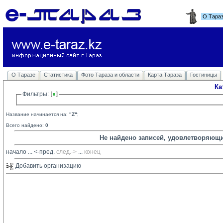
О Тара
О Таразе
Статистика
Фото Тараза и области
Карта Тараза
Гостиницы
Ка
Фильтры: 
Название начинается на:
"Z"
;
Всего найдено:
0
Не найдено записей, удовлетворяющ
начало
... 
<-пред.
след.->
... 
конец
Добавить организацию 