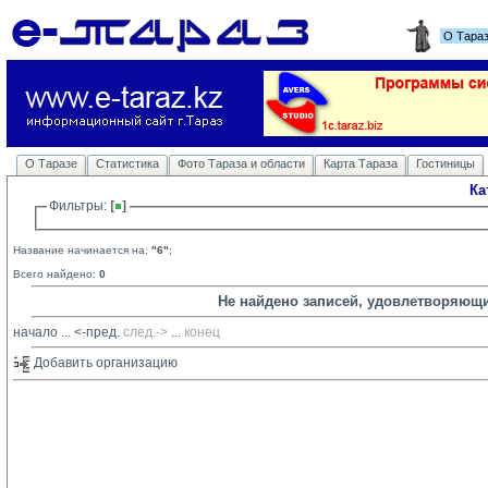
О Тара
О Таразе
Статистика
Фото Тараза и области
Карта Тараза
Гостиницы
Ка
Фильтры: 
Название начинается на:
"6"
;
Всего найдено:
0
Не найдено записей, удовлетворяющ
начало
... 
<-пред.
след.->
... 
конец
Добавить организацию 