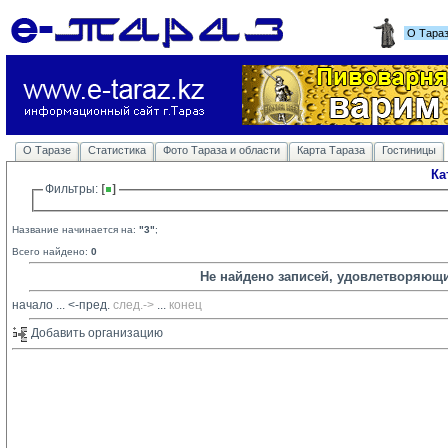
О Тара
О Таразе
Статистика
Фото Тараза и области
Карта Тараза
Гостиницы
Ка
Фильтры: 
Название начинается на:
"3"
;
Всего найдено:
0
Не найдено записей, удовлетворяющ
начало
... 
<-пред.
след.->
... 
конец
Добавить организацию 