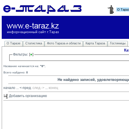
О Тара
О Таразе
Статистика
Фото Тараза и области
Карта Тараза
Гостиницы
Ка
Фильтры: 
Название начинается на:
"8"
;
Всего найдено:
0
Не найдено записей, удовлетворяющ
начало
... 
<-пред.
след.->
... 
конец
Добавить организацию 